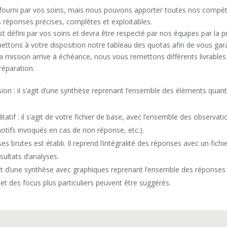
 fourni par vos soins, mais nous pouvons apporter toutes nos compét
es réponses précises, complètes et exploitables.
st défini par vos soins et devra être respecté par nos équipes par la 
ettons à votre disposition notre tableau des quotas afin de vous gara
a mission arrive à échéance, nous vous remettons différents livrables 
réparation.
ion : il s’agit d’une synthèse reprenant l’ensemble des éléments quantit
atif : il s’agit de votre fichier de base, avec l’ensemble des observatio
tifs invoqués en cas de non réponse, etc.).
es brutes est établi. Il reprend l’intégralité des réponses avec un fichier
sultats d’analyses.
’agit d’une synthèse avec graphiques reprenant l’ensemble des réponse
et des focus plus particuliers peuvent être suggérés.