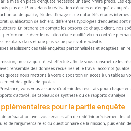
par la mise en place d’enquête nécessite un savoir-faire précis. Les é
uis plus de 15 ans dans la réalisation d’études et d’enquêtes auprès 
ction ou de qualité, études d’image et de notoriété, études internes s
at, qualification de fichiers, différentes typologies d’enquêtes sont 
nquêteurs. En prenant en compte les besoins de chaque client, nos spé
et performance. Avec le maintien d’une qualité via un contrôle perman
 résultats clairs et une plus-value pour votre activité.
ipes établissent des télé-enquêtes personnalisées et adaptées, en res
 mission, un suivi qualité est effectué afin de vous transmettre les ré
 avec l’ensemble des données recueillies et le travail accompli (qualit
s quotas nous mettons à votre disposition un accès à un tableau vo
cement des grilles de quotas.
ec Prestance, vous vous assurez d’obtenir des résultats pour chaque e
apports d’activité, de tableaux de synthèse ou de rapports d’analyse.
upplémentaires pour la partie enquête
 de préparation avec vos services afin de redéfinir précisément les ob
ujet de l’argumentaire et du questionnaire de la mission, puis enfin de