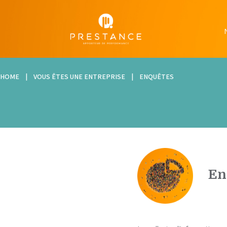
HOME
|
VOUS ÊTES UNE ENTREPRISE
|
ENQUÊTES
En